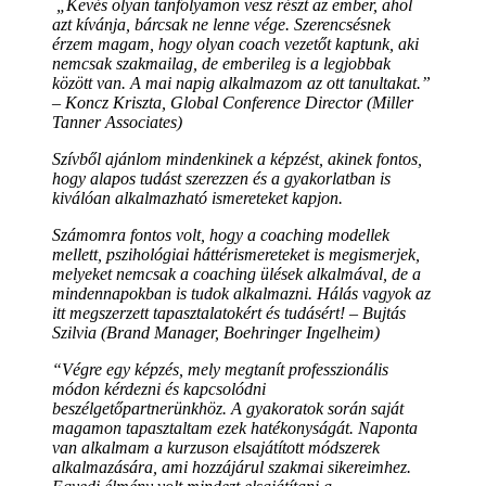
„
Kevés olyan tanfolyamon vesz részt az ember, ahol
azt kívánja, bárcsak ne lenne vége. Szerencsésnek
érzem magam, hogy olyan coach vezetőt kaptunk, aki
nemcsak szakmailag, de emberileg is a legjobbak
között van. A mai napig alkalmazom az ott tanultakat.”
–
Koncz Kriszta, Global Conference Director (Miller
Tanner Associates)
Szívből ajánlom mindenkinek a képzést, akinek fontos,
hogy alapos tudást szerezzen és a gyakorlatban is
kiválóan alkalmazható ismereteket kapjon.
Számomra fontos volt, hogy a coaching modellek
mellett, pszihológiai háttérismereteket is megismerjek,
melyeket nemcsak a coaching ülések alkalmával, de a
mindennapokban is tudok alkalmazni. Hálás vagyok az
itt megszerzett tapasztalatokért és tudásért! –
Bujtás
Szilvia (Brand Manager, Boehringer Ingelheim)
“Végre egy képzés, mely megtanít professzionális
módon kérdezni és kapcsolódni
beszélgetőpartnerünkhöz. A gyakoratok során saját
magamon tapasztaltam ezek hatékonyságát. Naponta
van alkalmam a kurzuson elsajátított módszerek
alkalmazására, ami hozzájárul szakmai sikereimhez.