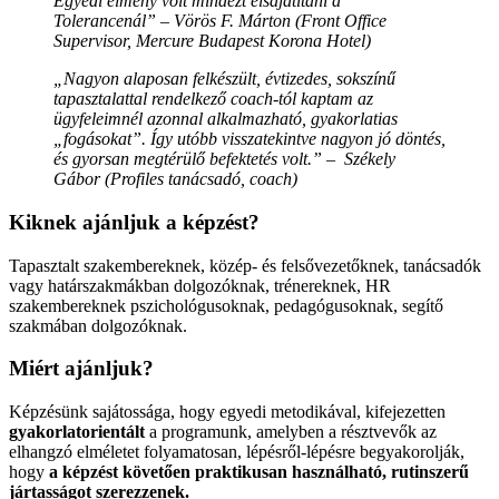
Egyedi élmény volt mindezt elsajátítani a
Tolerancenál” –
Vörös F. Márton (
Front Office
Supervisor, Mercure Budapest Korona Hotel)
„Nagyon alaposan felkészült, évtizedes, sokszínű
tapasztalattal rendelkező coach-tól kaptam az
ügyfeleimnél azonnal alkalmazható, gyakorlatias
„fogásokat”. Így utóbb visszatekintve nagyon jó döntés,
és gyorsan megtérülő befektetés volt.” –
Székely
Gábor (Profiles tanácsadó, coach)
Kiknek ajánljuk a képzést?
Tapasztalt szakembereknek, közép- és felsővezetőknek, tanácsadók
vagy határszakmákban dolgozóknak, trénereknek, HR
szakembereknek pszichológusoknak, pedagógusoknak, segítő
szakmában dolgozóknak.
Miért ajánljuk?
Képzésünk sajátossága, hogy egyedi metodikával, kifejezetten
gyakorlatorientált
a programunk, amelyben a résztvevők az
elhangzó elméletet folyamatosan, lépésről-lépésre begyakorolják,
hogy
a képzést követően praktikusan használható, rutinszerű
jártasságot szerezzenek.