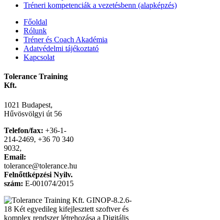
Tréneri kompetenciák a vezetésbenn (alapképzés)
Főoldal
Rólunk
Tréner és Coach Akadémia
Adatvédelmi tájékoztató
Kapcsolat
Tolerance Training
Kft.
1021 Budapest,
Hűvösvölgyi út 56
Telefon/fax:
+36-1-
214-2469, +36 70 340
9032,
Email:
tolerance@tolerance.hu
Felnőttképzési Nyilv.
szám:
E-001074/2015