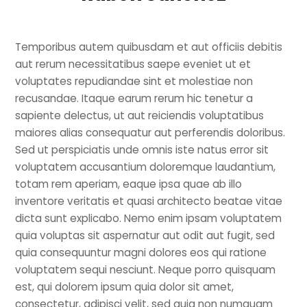
Temporibus autem quibusdam et aut officiis debitis
aut rerum necessitatibus saepe eveniet ut et
voluptates repudiandae sint et molestiae non
recusandae. Itaque earum rerum hic tenetur a
sapiente delectus, ut aut reiciendis voluptatibus
maiores alias consequatur aut perferendis doloribus.
Sed ut perspiciatis unde omnis iste natus error sit
voluptatem accusantium doloremque laudantium,
totam rem aperiam, eaque ipsa quae ab illo
inventore veritatis et quasi architecto beatae vitae
dicta sunt explicabo. Nemo enim ipsam voluptatem
quia voluptas sit aspernatur aut odit aut fugit, sed
quia consequuntur magni dolores eos qui ratione
voluptatem sequi nesciunt. Neque porro quisquam
est, qui dolorem ipsum quia dolor sit amet,
consectetur, adipisci velit, sed quia non numquam