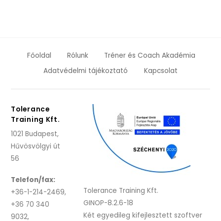
Főoldal
Rólunk
Tréner és Coach Akadémia
Adatvédelmi tájékoztató
Kapcsolat
Tolerance
Training Kft.
1021 Budapest,
Hűvösvölgyi út
56
Telefon/fax:
Tolerance Training Kft.
+36-1-214-2469,
GINOP-8.2.6-18
+36 70 340
Két egyedileg kifejlesztett szoftver
9032,