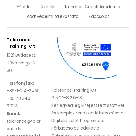
Főoldal
Rólunk
Tréner és Coach Akadémia
Adatvédelmi tájékoztató
Kapcsolat
Tolerance
Training Kft.
1021 Budapest,
Hűvösvölgyi út
56
Telefon/fax:
Tolerance Training Kft.
+36-1-214-2469,
GINOP-8.2.6-18
+36 70 340
Két egyedileg kifejlesztett szoftver
9032,
és komplex rendszer létrehozása a
Email:
Digitális Jólét Programban
tolerance@toler
Párkapcsolati edukáció
ance.hu
Cukorbeteg gyermekek segítése