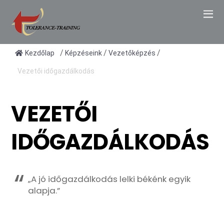
/
/
/
Kezdőlap
Képzéseink
Vezetőképzés
Vezetői időgazdálkodás
VEZETŐI
IDŐGAZDÁLKODÁS
„A jó időgazdálkodás lelki békénk egyik
alapja.”